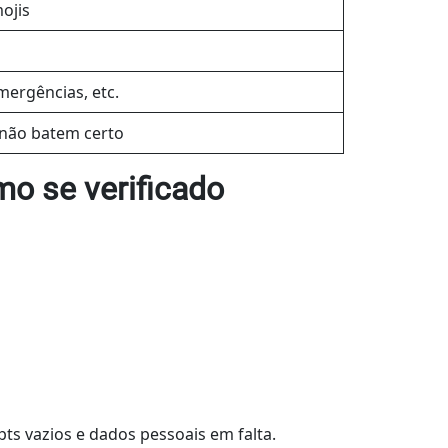
ojis
mergências, etc.
 não batem certo
mo se verificado
pts vazios e dados pessoais em falta.