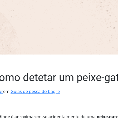
 como detetar um peixe-ga
or
em
Guias de pesca do bagre
 Hinge é aproximarem-se acidentalmente de uma
peixe-gat