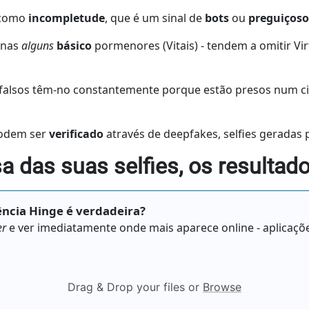
e como
incompletude
, que é um sinal de
bots
ou
preguiços
enas
alguns
básico
pormenores (Vitais) - tendem a omitir V
s falsos têm-no constantemente porque estão presos num c
podem ser
verificado
através de deepfakes, selfies geradas
sa das suas selfies, os resulta
ência Hinge é verdadeira?
er
e ver imediatamente onde mais aparece online - aplicações
Drag & Drop your files or
Browse