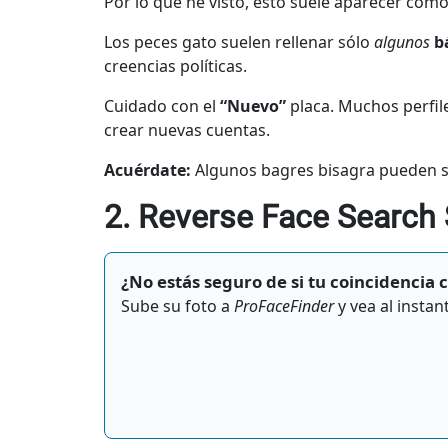
Por lo que he visto, esto suele aparecer com
Los peces gato suelen rellenar sólo
algunos
b
creencias políticas.
Cuidado con el
“Nuevo”
placa. Muchos perfil
crear nuevas cuentas.
Acuérdate:
Algunos bagres bisagra pueden 
2. Reverse Face Search S
¿No estás seguro de si tu coincidencia 
Sube su foto a
ProFaceFinder
y vea al instan