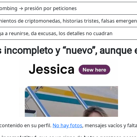
ombing → presión por peticiones
ientos de criptomonedas, historias tristes, falsas emergenc
ga a reunirse, da excusas, los detalles no cuadran
es incompleto y “nuevo”, aunque 
contenido en su perfil.
No hay fotos
, mensajes vacíos y falt