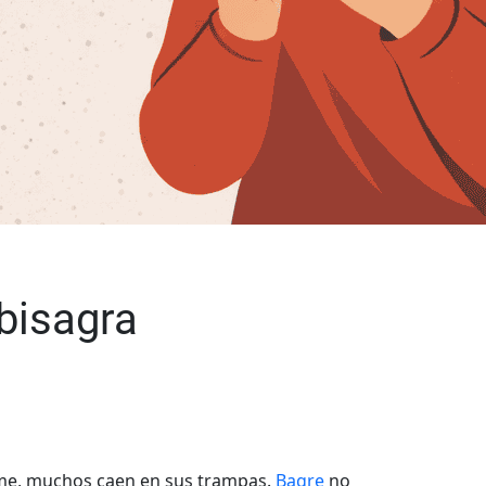
 bisagra
eme, muchos caen en sus trampas.
Bagre
no