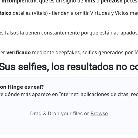
o
incompletitud
, que es un signo de
bots
o
perezoso
peces
ásico
detalles (Vitals) - tienden a omitir Virtudes y Vicios 
es falsos la tienen constantemente porque están atrapados
ser
verificado
mediante deepfakes, selfies generados por 
us selfies, los resultados no c
con Hinge es real?
te dónde más aparece en Internet: aplicaciones de citas, rede
Drag & Drop your files or
Browse