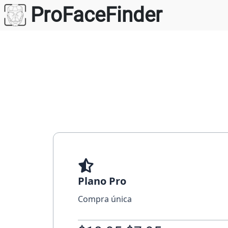
Saltar
ProFaceFinder
para
o
conteúdo
Plano Pro
Compra única