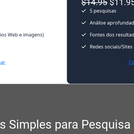
$14.95
$11.9
5 pesquisas
Análise aprofunda
tios Web e imagens)
Fontes dos resulta
Redes sociais/Sites
har
Co
s Simples para Pesquisa 