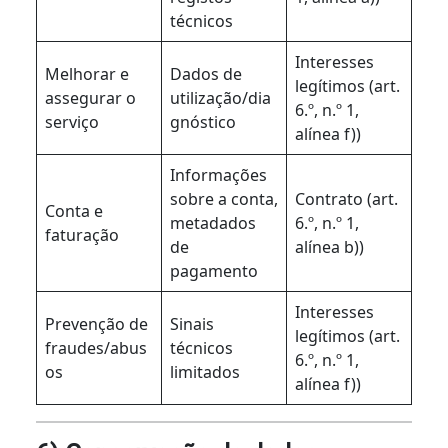
técnicos
Interesses
Melhorar e
Dados de
legítimos (art.
assegurar o
utilização/dia
6.º, n.º 1,
serviço
gnóstico
alínea f))
Informações
sobre a conta,
Contrato (art.
Conta e
metadados
6.º, n.º 1,
faturação
de
alínea b))
pagamento
Interesses
Prevenção de
Sinais
legítimos (art.
fraudes/abus
técnicos
6.º, n.º 1,
os
limitados
alínea f))