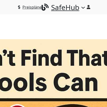
SafeHub
Preispläne