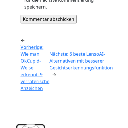
speichern.
←
Vorherige:
Wie man
Nächste:
6 beste LensoAI-
OkCupid-
Alternativen mit besserer
Welse
Gesichtserkennungsfunktion
erkennt: 9
→
verräterische
Anzeichen