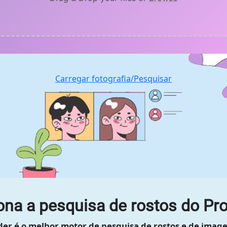
Carregar fotografia/Pesquisar
na a pesquisa de rostos do Pr
er é o melhor motor de pesquisa de rostos e de image