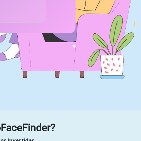
oFaceFinder?
ns invertidas.