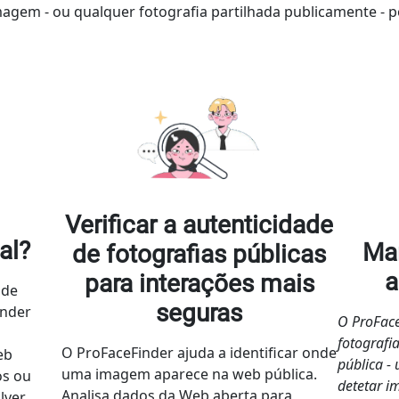
imagem - ou qualquer fotografia partilhada publicamente - 
Verificar a autenticidade
al?
Ma
de fotografias públicas
a
para interações mais
 de
seguras
inder
O ProFace
fotografi
O ProFaceFinder ajuda a identificar onde
eb
pública -
uma imagem aparece na web pública.
os ou
detetar i
Analisa dados da Web aberta para
ver.