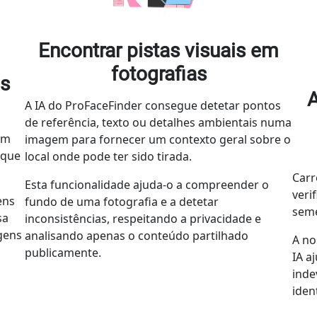
Encontrar pistas visuais em
fotografias
as
A
A IA do ProFaceFinder consegue detetar pontos
de referência, texto ou detalhes ambientais numa
em
imagem para fornecer um contexto geral sobre o
 que
local onde pode ter sido tirada.
Carr
Esta funcionalidade ajuda-o a compreender o
veri
ens
fundo de uma fotografia e a detetar
seme
sa
inconsistências, respeitando a privacidade e
gens
analisando apenas o conteúdo partilhado
A no
publicamente.
IA a
inde
iden