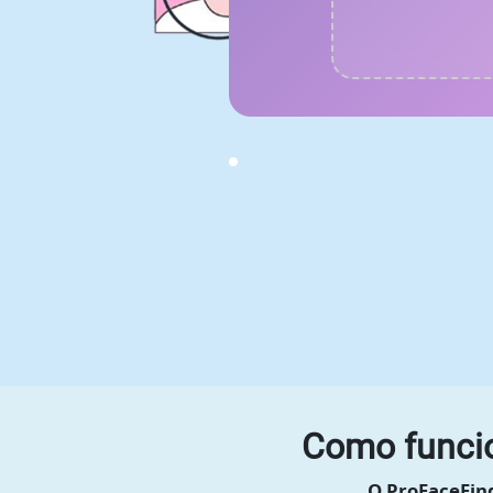
Como funcio
O ProFaceFind