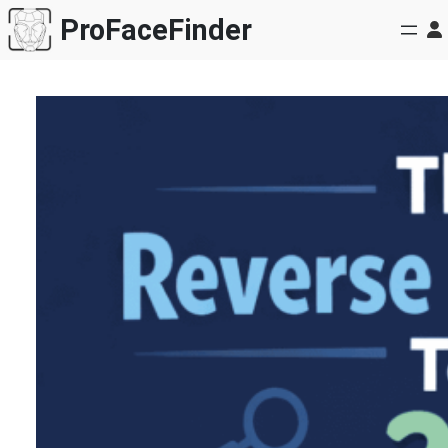
跳
ProFaceFinder
至
内
容