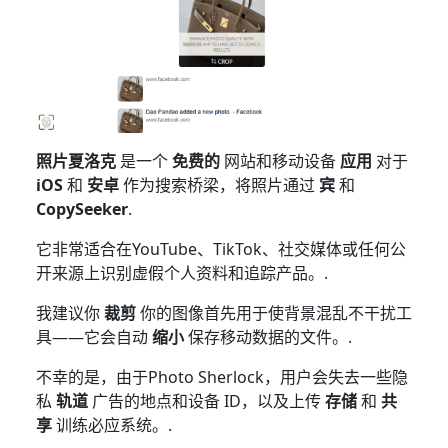
照片夏洛克
是一个
免费的
网站和移动设备
应用
对于
iOS
和
安卓
作为搜索桥梁，将照片通过
宾
和
CopySeeker
.
它非常适合在YouTube、TikTok、社交媒体或任何公
开来源上识别虚假个人资料和追踪产品。.
我建议你
裁剪
你的图像首先用于使背景混乱不干扰工
具——它会自动
缩小
保存移动数据的文件。.
不幸的是，由于Photo Sherlock，用户会失去一些隐
私
轨道
广告的地点和设备 ID，以及上传
存储
和
共
享
训练必应系统。.