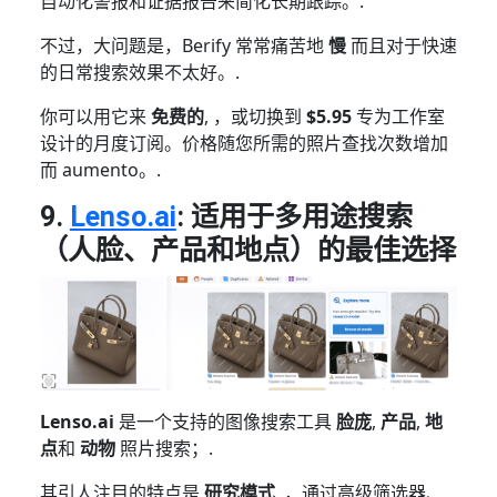
自动化警报和证据报告来简化长期跟踪。.
不过，大问题是，Berify 常常痛苦地
慢
而且对于快速
的日常搜索效果不太好。.
你可以用它来
免费的
, ，或切换到
$5.95
专为工作室
设计的月度订阅。价格随您所需的照片查找次数增加
而 aumento。.
9.
Lenso.ai
: 适用于多用途搜索
（人脸、产品和地点）的最佳选择
Lenso.ai
是一个支持的图像搜索工具
脸庞
,
产品
,
地
点
和
动物
照片搜索；.
其引人注目的特点是
研究模式
, ，通过高级筛选器、