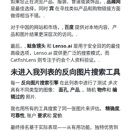
如果您正在浏览产品、服装、食谱或装饰品，,
品趣网
是最佳选择，同时
宾
在寻找类似产品和购物链接方面
做得相当不错。.
对于中国的网站和市场，,
百度
提供对本地内容、产
品和图片结果更深层次的访问。.
最后，,
鲶鱼镜头
和
Lenso.ai
是用于安全目的的最佳
高级选项，Lenso.ai 提供更广泛的搜索模式，而
CatfishLens 则专注于约会个人资料验证。.
未进入我列表的反向图片搜索工具
每一
反向图片搜索引擎
在此列表中进行了测试
多次
具有不同类型的图像：
面孔
,
产品
, ，随机
物件
和
编
辑过的
照片.
我也用所有的工具搜索了同一张图片来评估。
精确度
,
可靠性
, 账户
要求
和
定价
.
最终排名基于实际表现——从有用功能、独特优势到