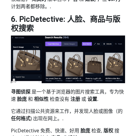
计划两者都移除。.
6. PicDetective: 人脸、商品与版
权搜索
寻图侦探
是一个基于浏览器的图片搜索工具，专为快
速
脸庞
和
相似性
检查没有
注册
或
设置
.
它通过扫描公共资源来工作，并发现人脸或图像（的
任何格式
) 出现在网上。.
PicDetective 免费、快速、好用
脸庞
检查,
版权
搜