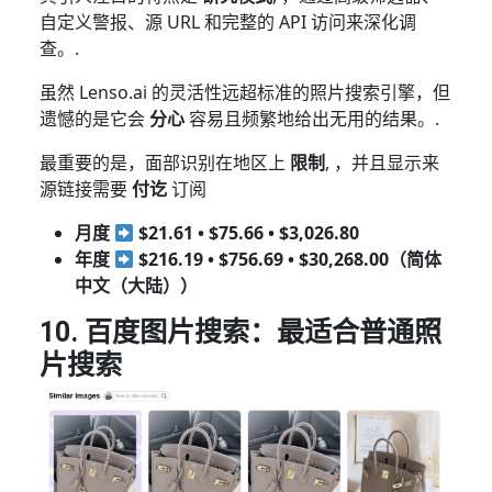
自定义警报、源 URL 和完整的 API 访问来深化调
查。.
虽然 Lenso.ai 的灵活性远超标准的照片搜索引擎，但
遗憾的是它会
分心
容易且频繁地给出无用的结果。.
最重要的是，面部识别在地区上
限制
, ，并且显示来
源链接需要
付讫
订阅
月度
$21.61 • $75.66 • $3,026.80
年度
$216.19 • $756.69 • $30,268.00（简体
中文（大陆））
10. 百度图片搜索：最适合普通照
片搜索