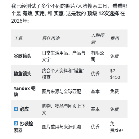
我已经测试了多个不同的照片/人脸搜索工具，看看哪
个最
有效
,
实用,
和
实惠
. 这是我的
顶级
12次选择
在
2026年
:
人脸搜
工具
最佳用途
费用
索
日常生活用品、产品与
有限公
谷歌镜头
免费
文字
司
约会个人资料和“猫鱼”
$7–
鲶鱼镜头
优秀
核查
$150
Yandex 铜
图片来源与全球匹配
基本
免费
牌
购物、物品与网页上下
必应
基本
免费
文
抄袭检
免
图片重用与来源追溯
优秀
索器
费/$9+