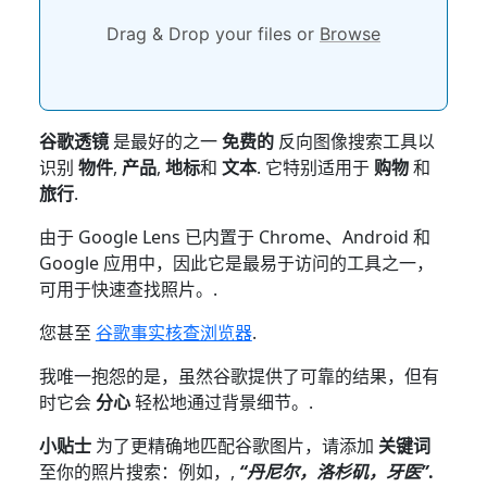
Drag & Drop your files or
Browse
谷歌透镜
是最好的之一
免费的
反向图像搜索工具以
识别
物件
,
产品
,
地标
和
文本
. 它特别适用于
购物
和
旅行
.
由于 Google Lens 已内置于 Chrome、Android 和
Google 应用中，因此它是最易于访问的工具之一，
可用于快速查找照片。.
您甚至
谷歌事实核查浏览器
.
我唯一抱怨的是，虽然谷歌提供了可靠的结果，但有
时它会
分心
轻松地通过背景细节。.
小贴士
为了更精确地匹配谷歌图片，请添加
关键词
至你的照片搜索：例如，,
“丹尼尔，洛杉矶，牙医”
.