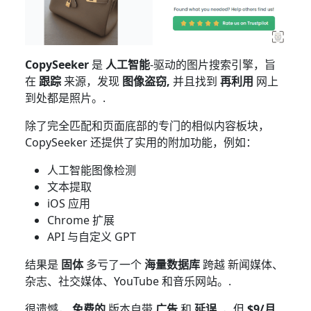
CopySeeker
是
人工智能
-驱动的图片搜索引擎，旨
在
跟踪
来源，发现
图像盗窃,
并且找到
再利用
网上
到处都是照片。.
除了完全匹配和页面底部的专门的相似内容板块，
CopySeeker 还提供了实用的附加功能，例如：
人工智能图像检测
文本提取
iOS 应用
Chrome 扩展
API 与自定义 GPT
结果是
固体
多亏了一个
海量数据库
跨越
新闻媒体、
杂志、社交媒体、YouTube 和音乐网站。.
很遗憾，
免费的
版本自带
广告
和
延误
, ，但
$9/月