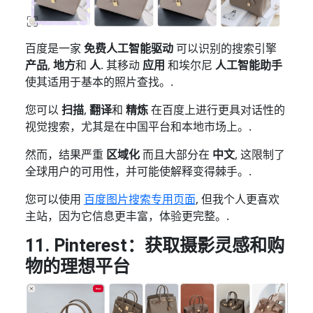
百度是一家
免费人工智能驱动
可以识别的搜索引擎
产品
,
地方
和
人
. 其移动
应用
和埃尔尼
人工智能助手
使其适用于基本的照片查找。.
您可以
扫描
,
翻译
和
精炼
在百度上进行更具对话性的
视觉搜索，尤其是在中国平台和本地市场上。.
然而，结果严重
区域化
而且大部分在
中文
, 这限制了
全球用户的可用性，并可能使解释变得棘手。.
您可以使用
百度图片搜索专用页面
, 但我个人更喜欢
主站，因为它信息更丰富，体验更完整。.
11. Pinterest：获取摄影灵感和购
物的理想平台