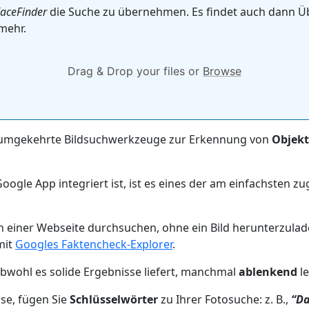
aceFinder
die Suche zu übernehmen. Es findet auch dann Ü
mehr.
Drag & Drop your files or
Browse
umgekehrte Bildsuchwerkzeuge zur Erkennung von
Objekt
ogle App integriert ist, ist es eines der am einfachsten z
h einer Webseite durchsuchen, ohne ein Bild herunterzula
mit
Googles Faktencheck-Explorer
.
obwohl es solide Ergebnisse liefert, manchmal
ablenkend
l
se, fügen Sie
Schlüsselwörter
zu Ihrer Fotosuche: z. B.,
“Da