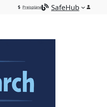
SafeHub
Preispläne