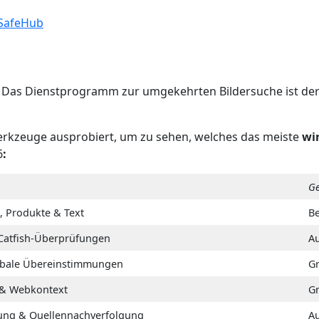
SafeHub
t
Das Dienstprogramm zur umgekehrten Bildersuche ist der
erkzeuge ausprobiert, um zu sehen, welches das meiste
wi
6
:
Ge
, Produkte & Text
B
 Catfish-Überprüfungen
A
lobale Übereinstimmungen
G
 & Webkontext
G
ung & Quellennachverfolgung
A