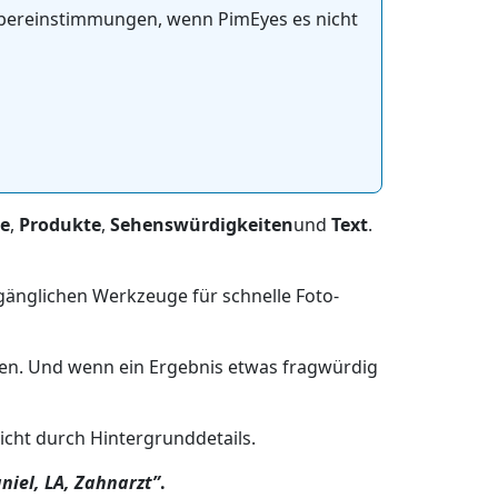
bereinstimmungen, wenn PimEyes es nicht
e
,
Produkte
,
Sehenswürdigkeiten
und
Text
.
ugänglichen Werkzeuge für schnelle Foto-
den. Und wenn ein Ergebnis etwas fragwürdig
eicht durch Hintergrunddetails.
niel, LA, Zahnarzt”
.