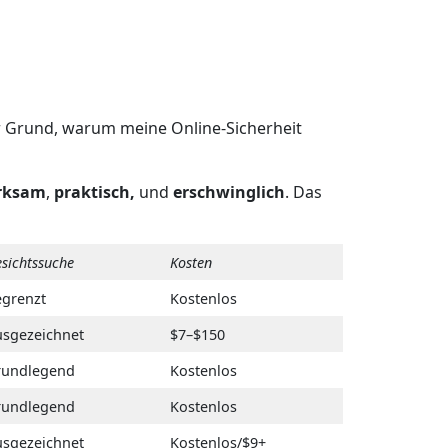
 Grund, warum meine Online-Sicherheit
rksam
,
praktisch,
und
erschwinglich
. Das
sichtssuche
Kosten
egrenzt
Kostenlos
usgezeichnet
$7–$150
rundlegend
Kostenlos
rundlegend
Kostenlos
usgezeichnet
Kostenlos/$9+