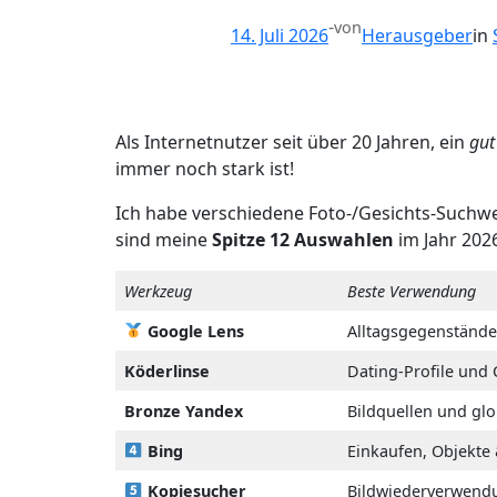
-
von
14. Juli 2026
Herausgeber
in
Als Internetnutzer seit über 20 Jahren, ein
gu
immer noch stark ist!
Ich habe verschiedene Foto-/Gesichts-Suchw
sind meine
Spitze
12 Auswahlen
im Jahr 202
Werkzeug
Beste Verwendung
Google Lens
Alltagsgegenstände
Köderlinse
Dating-Profile und
Bronze Yandex
Bildquellen und g
Bing
Einkaufen, Objekte
Kopiesucher
Bildwiederverwend