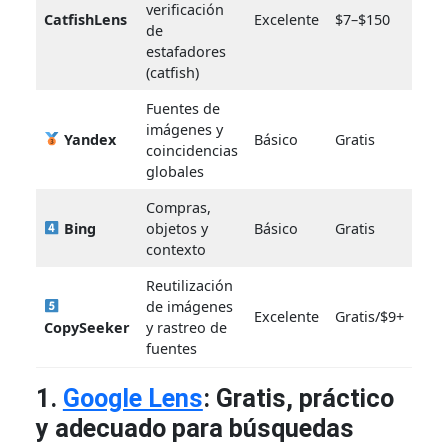
verificación
CatfishLens
Excelente
$7–$150
de
estafadores
(catfish)
Fuentes de
imágenes y
Yandex
Básico
Gratis
coincidencias
globales
Compras,
Bing
objetos y
Básico
Gratis
contexto
Reutilización
de imágenes
Excelente
Gratis/$9+
CopySeeker
y rastreo de
fuentes
1.
Google Lens
: Gratis, práctico
y adecuado para búsquedas