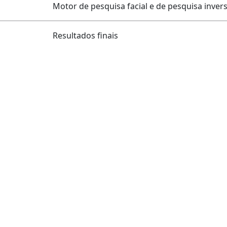
Saltar
Motor de pesquisa facial e de pesquisa inve
para
o
Resultados finais
conteúdo