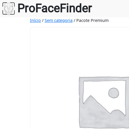
Saltar
ProFaceFinder
para
o
Início
/
Sem categoria
/ Pacote Premium
conteúdo