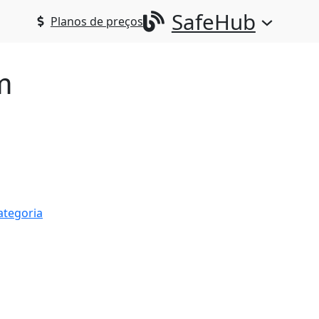
SafeHub
Planos de preços
m
ategoria