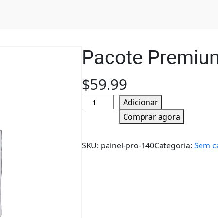
Pacote Premiu
$
59.99
Q
Adicionar
u
Comprar agora
a
n
SKU:
painel-pro-140
Categoria:
Sem c
t
i
d
a
d
e
d