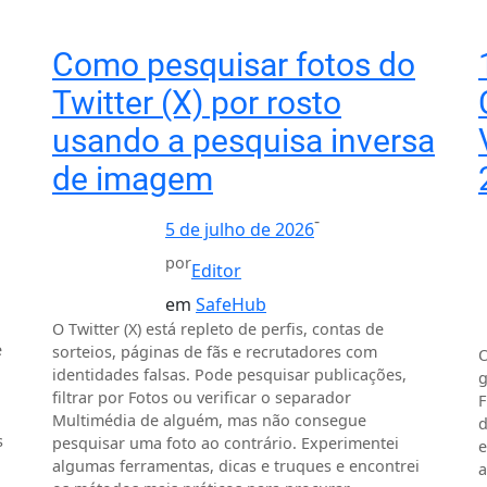
Como pesquisar fotos do
Twitter (X) por rosto
usando a pesquisa inversa
de imagem
-
5 de julho de 2026
por
Editor
em
SafeHub
O Twitter (X) está repleto de perfis, contas de
e
sorteios, páginas de fãs e recrutadores com
O
identidades falsas. Pode pesquisar publicações,
g
filtrar por Fotos ou verificar o separador
F
Multimédia de alguém, mas não consegue
d
s
pesquisar uma foto ao contrário. Experimentei
e
algumas ferramentas, dicas e truques e encontrei
a