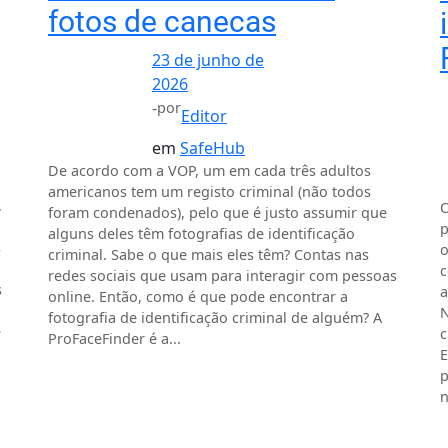
fotos de canecas
23 de junho de
2026
-
por
Editor
em
SafeHub
De acordo com a VOP, um em cada três adultos
americanos tem um registo criminal (não todos
,
O
foram condenados), pelo que é justo assumir que
p
alguns deles têm fotografias de identificação
s
o
criminal. Sabe o que mais eles têm? Contas nas
c
redes sociais que usam para interagir com pessoas
s
a
online. Então, como é que pode encontrar a
N
fotografia de identificação criminal de alguém? A
e
c
ProFaceFinder é a...
E
p
n