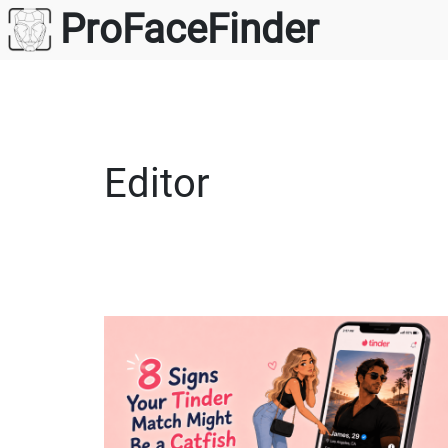
Saltar
ProFaceFinder
para
o
conteúdo
Editor