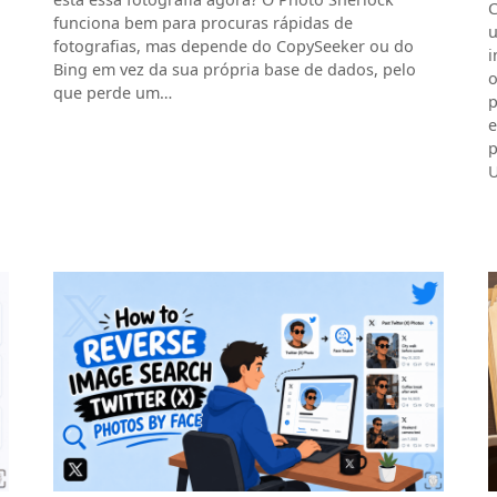
C
funciona bem para procuras rápidas de
u
fotografias, mas depende do CopySeeker ou do
i
Bing em vez da sua própria base de dados, pelo
o
que perde um…
p
e
p
U