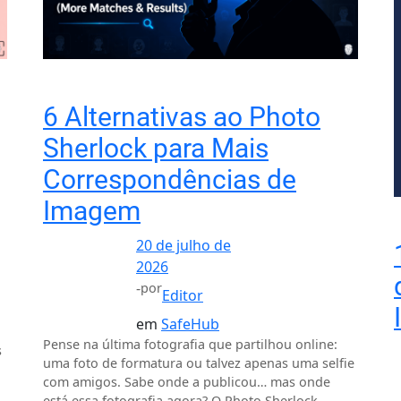
6 Alternativas ao Photo
Sherlock para Mais
Correspondências de
Imagem
20 de julho de
2026
-
por
Editor
em
SafeHub
Pense na última fotografia que partilhou online:
s
uma foto de formatura ou talvez apenas uma selfie
com amigos. Sabe onde a publicou… mas onde
está essa fotografia agora? O Photo Sherlock