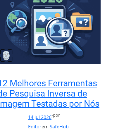
12 Melhores Ferramentas
de Pesquisa Inversa de
Imagem Testadas por Nós
-
por
14 jul 2026
Editor
em
SafeHub