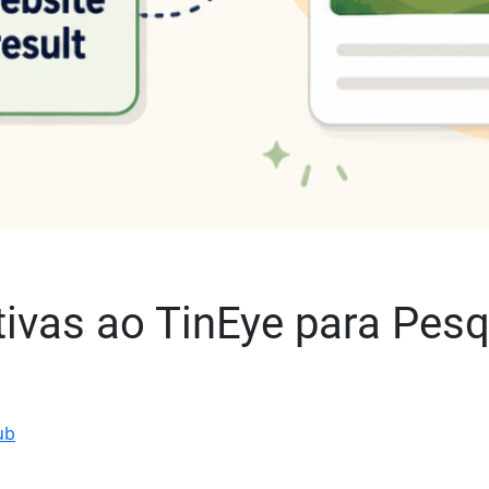
tivas ao TinEye para Pesq
ub