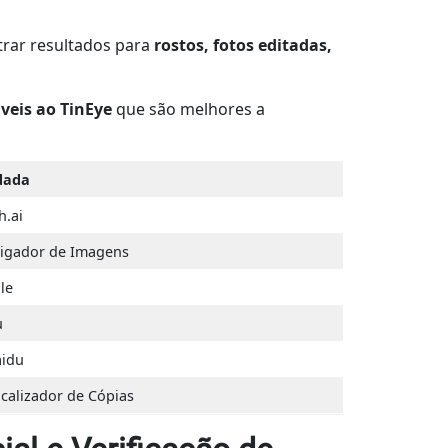
trar resultados para
rostos, fotos editadas,
áveis ao TinEye
que são melhores a
dada
h.ai
tigador de Imagens
le
u
aidu
calizador de Cópias