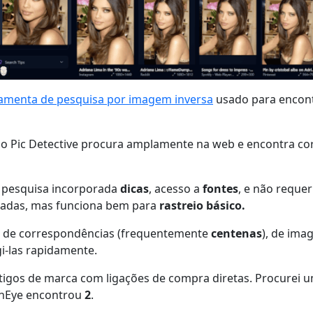
amenta de pesquisa por imagem inversa
usado para encon
, o Pic Detective procura amplamente na web e encontra co
m pesquisa incorporada
dicas
, acesso a
fontes
, e não reque
tadas, mas funciona bem para
rastreio básico.
a de correspondências (frequentemente
centenas
), de ima
i-las rapidamente.
igos de marca com ligações de compra diretas. Procurei u
inEye encontrou
2
.