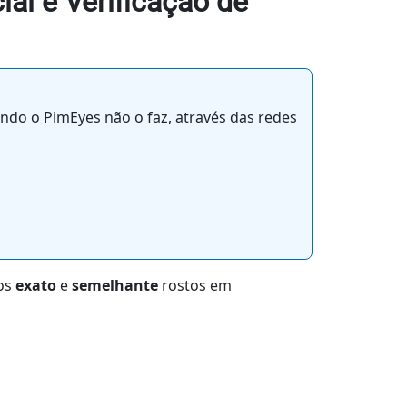
al e Verificação de
do o PimEyes não o faz, através das redes
bos
exato
e
semelhante
rostos em