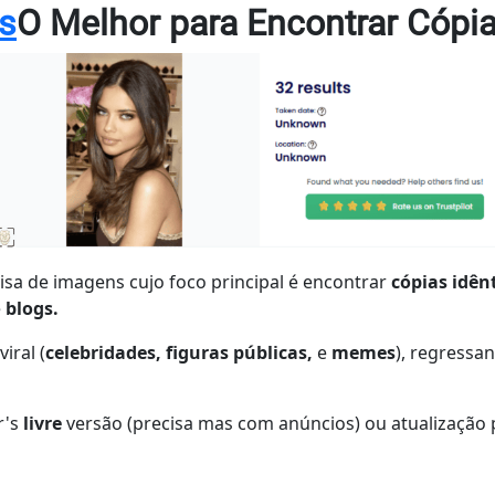
s
O Melhor para Encontrar Cóp
sa de imagens cujo foco principal é encontrar
cópias idên
e
blogs.
iral (
celebridades, figuras públicas,
e
memes
), regress
r's
livre
versão (precisa mas com anúncios) ou atualização