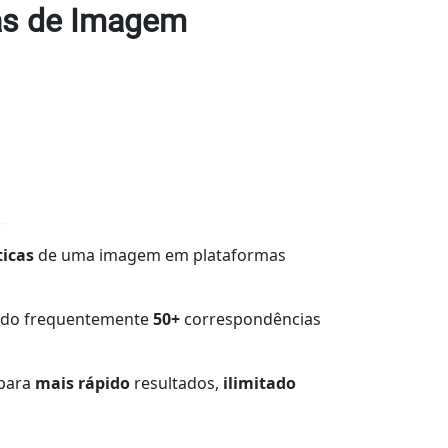
ias de Imagem
ticas
de uma imagem em plataformas
ando frequentemente
50+
correspondências
 para
mais rápido
resultados,
ilimitado