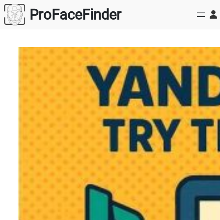
跳
ProFaceFinder
至
内
容