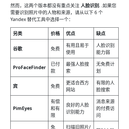
然而，这两个版本都没有重点关注
人脸识别
. .如果您
需要识别照片中的人物和来源，请从以下 6 个
Yandex 替代工具中选择一个：
另类
价格
优点
缺点
有用且易于
人脸识别
谷歌
免费
使用
能力弱
已付
最强人脸搜
无免费计
ProFaceFinder
款
索
划
更适合西方
有限的人
宾
免费
网站
脸搜索
有偿
消息来源
良好的人脸
PimEyes
和有
的付费访
识别能力
限
问
免
扫描旧照片/