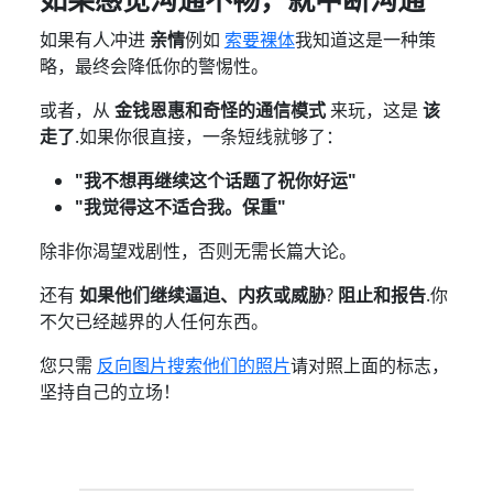
如果感觉沟通不畅，就中断沟通
如果有人冲进
亲情
例如
索要裸体
我知道这是一种策
略，最终会降低你的警惕性。
或者，从
金钱恩惠和奇怪的通信模式
来玩，这是
该
走了
.如果你很直接，一条短线就够了：
"我不想再继续这个话题了祝你好运"
"我觉得这不适合我。保重"
除非你渴望戏剧性，否则无需长篇大论。
还有
如果他们继续逼迫、内疚或威胁
?
阻止和报告
.你
不欠已经越界的人任何东西。
您只需
反向图片搜索他们的照片
请对照上面的标志，
坚持自己的立场！