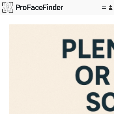
跳
ProFaceFinder
至
内
容