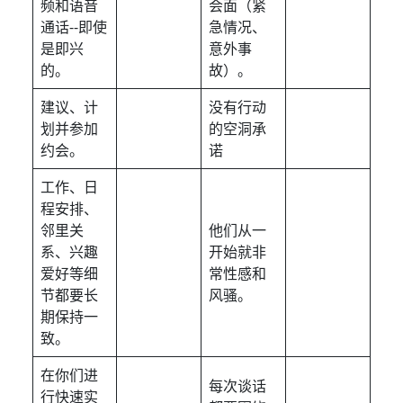
频和语音
会面（紧
通话--即使
急情况、
是即兴
意外事
的。
故）。
建议、计
没有行动
划并参加
的空洞承
约会。
诺
工作、日
程安排、
邻里关
他们从一
系、兴趣
开始就非
爱好等细
常性感和
节都要长
风骚。
期保持一
致。
在你们进
每次谈话
行快速实