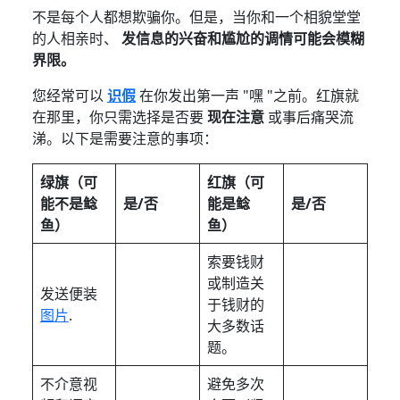
不是每个人都想欺骗你。但是，当你和一个相貌堂堂
的人相亲时、
发信息的兴奋和尴尬的调情可能会模糊
界限。
您经常可以
识假
在你发出第一声 "嘿 "之前。红旗就
在那里，你只需选择是否要
现在注意
或事后痛哭流
涕。以下是需要注意的事项：
绿旗（可
红旗（可
能不是鲶
是/否
能是鲶
是/否
鱼）
鱼）
索要钱财
或制造关
发送便装
于钱财的
图片
.
大多数话
题。
不介意视
避免多次