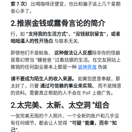
索 7 次）
.比喝咖啡还便宜，也比和骗子谈上几个星期
省心多了。
2.推崇金钱或露骨言论的简介
行，如
"支持我的生活方式"、"没钱就别留言"，或者
咄咄逼人的性开场白
与联系无关
.
即使他们不是鲶鱼、
这种做法让人反感
除非你的怪癖
是靠幻想当 "糖爸爸 "过着拮据的生活。在交友网站上
推销的任何副业基本上都是一种
装神弄鬼
伪装
请不要成为陌生人的收入来源。
如果您愿意奉献，那
太好了，只要
通过可信赖的事业来实现、
而不是随意
的资料。需要真正帮助的人不会在 PoF 上做广告。
2.太完美、太新、太空洞 "组合
一张完美无瑕的个人照片、一个全新的账户和几乎没
有任何细节，都会让人觉得
"可疑 "能量，而非 "知
己"
.