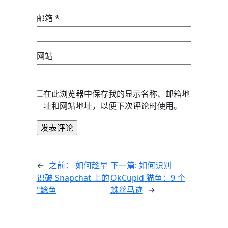
邮箱
*
网站
在此浏览器中保存我的显示名称、邮箱地
址和网站地址，以便下次评论时使用。
←
之前：
如何趁早
下一篇:
如何识别
识破 Snapchat 上的
OkCupid 猫鱼：9 个
"鲶鱼
蛛丝马迹
→