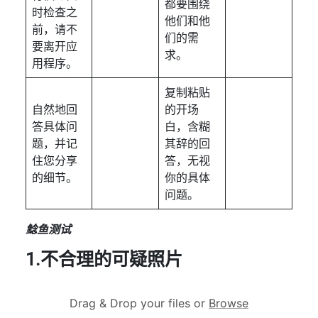
都要围绕
时检查之
他们和他
前，请不
们的需
要离开应
求。
用程序。
复制粘贴
自然地回
的开场
答具体问
白，含糊
题，并记
其辞的回
住您分享
答，无视
的细节。
你的具体
问题。
鲶鱼测试
1.不合理的可疑照片
Drag & Drop your files or
Browse