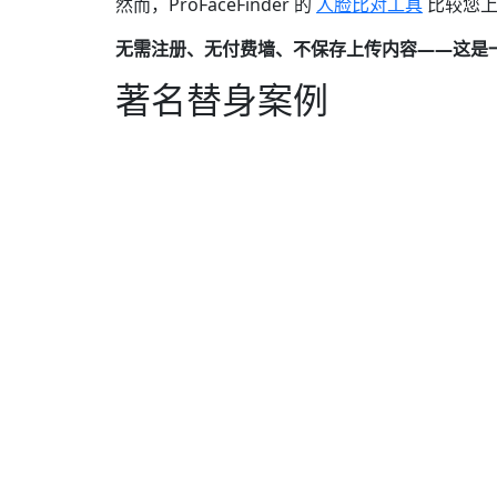
然而，ProFaceFinder 的
人脸比对工具
比较您上
无需注册、无付费墙、不保存上传内容——这是
著名替身案例