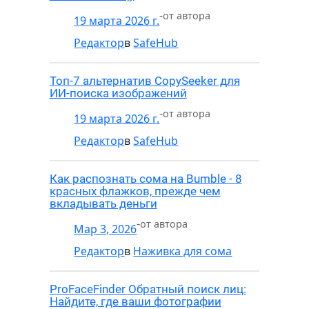
-
от автора
19 марта 2026 г.
Редактор
в
SafeHub
Топ-7 альтернатив CopySeeker для
ИИ-поиска изображений
-
от автора
19 марта 2026 г.
Редактор
в
SafeHub
Как распознать сома на Bumble - 8
красных флажков, прежде чем
вкладывать деньги
-
от автора
Мар 3, 2026
Редактор
в
Наживка для сома
ProFaceFinder Обратный поиск лиц:
Найдите, где ваши фотографии