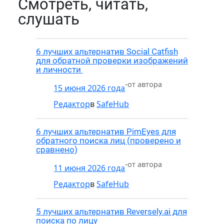
Смотреть, читать,
слушать
6 лучших альтернатив Social Catfish
для обратной проверки изображений
и личности
-
от автора
15 июня 2026 года
Редактор
в
SafeHub
6 лучших альтернатив PimEyes для
обратного поиска лиц (проверено и
сравнено)
-
от автора
11 июня 2026 года
Редактор
в
SafeHub
5 лучших альтернатив Reversely.ai для
поиска по лицу