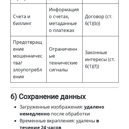
Информация
Счета и
о счетах,
Договор (ст.
биллинг
метаданные
6(1)(b))
о платежах
Предотвращ
ение
Ограниченн
Законные
мошенничес
ые
интересы (ст.
тва/
технические
6(1)(f))
злоупотребл
сигналы
ения
6) Сохранение данных
Загруженные изображения:
удалено
немедленно
после обработки
Временные вкрапления: удалены
в
течение 24 часов