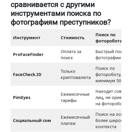
сравнивается с другими
инструментами поиска по
фотографиям преступников?
Поиск по
Инструмент
Стоимость
фотороботам
Оплата за
Быстрый поиск п
ProFaceFinder
поиск
фотографии лиц
Поиск по
Только
FaceCheck.ID
фотороботу, но
криптовалюта
минимум 50 пои
Находит совпаде
Ежемесячные
PimEyes
лиц, не ориенти
тарифы
на фотороботы
Поиск на основе
Ежемесячный
Социальный сом
более широкого
платеж
контекста