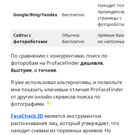
Находит только
проиндексирова
Google/Bing/Yandex
Бесплатно
страницы с
фотороботами
Сайты с
Обычно
прямые базы дан
фотороботами
бесплатно
но неполные
По сравнению с конкурентами, поиск по
фоторобам на ProFaceFinder
дешевле
,
быстрее
, и
точнее
.
Я уже использовал альтернативы, и позвольте
мне показать ключевые отличия ProFaceFinder
от других онлайн-сервисов поиска по
фотографиям.
FaceCheck.ID
является инструментом
распознавания лиц, который утверждает, что
находит снимки из тюремных архивов. Но