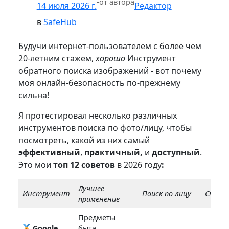
-
от автора
14 июля 2026 г.
Редактор
в
SafeHub
Будучи интернет-пользователем с более чем
20-летним стажем,
хорошо
Инструмент
обратного поиска изображений - вот почему
моя онлайн-безопасность по-прежнему
сильна!
Я протестировал несколько различных
инструментов поиска по фото/лицу, чтобы
посмотреть, какой из них самый
эффективный
,
практичный,
и
доступный
.
Это мои
топ
12 советов
в 2026 году
:
Лучшее
Инструмент
Поиск по лицу
Стоим
применение
Предметы
Google
быта,