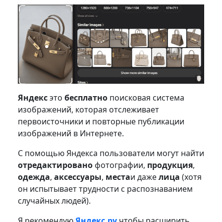
Яндекс
это
бесплатно
поисковая система
изображений, которая отслеживает
первоисточники и повторные публикации
изображений в Интернете.
С помощью Яндекса пользователи могут найти
отредактировано
фотографии,
продукция
,
одежда
,
аксессуары
,
места
и даже
лица
(хотя
он испытывает трудности с распознаванием
случайных людей).
Я рекомендую
Яндекс.ру
чтобы расширить