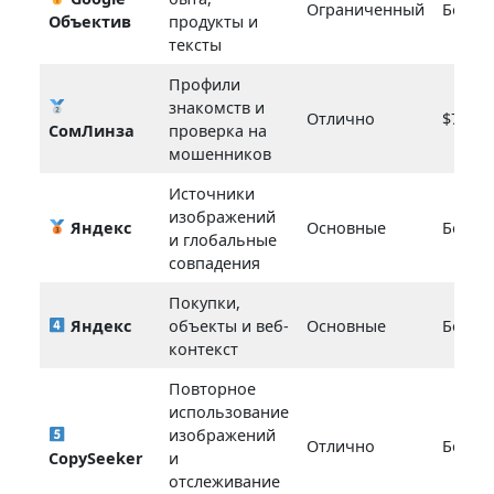
Ограниченный
Беспл
Объектив
продукты и
тексты
Профили
знакомств и
Отлично
$7–$1
СомЛинза
проверка на
мошенников
Источники
изображений
Яндекс
Основные
Беспл
и глобальные
совпадения
Покупки,
Яндекс
объекты и веб-
Основные
Беспл
контекст
Повторное
использование
изображений
Отлично
Беспл
CopySeeker
и
отслеживание