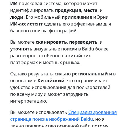
ИИ
поисковая система, которая может
идентифицировать
продукция
,
места
, и
люди
. Его мобильный
приложение
и Эрни
ИИ-ассистент
сделать его эффективным для
базового поиска фотографий.
Вы можете
сканировать
,
переводить
, и
уточнять
визуальные поиски в Baidu более
разговорно, особенно на китайских
платформах и местных рынках.
Однако результаты сильно
региональный
и в
основном в
Китайский
, что ограничивает
удобство использования для пользователей
по всему миру и может затруднить
интерпретацию.
Вы можете использовать
Специализированная
страница поиска изображений Baidu
, но я
лично предпочитаю основной сайт, потому