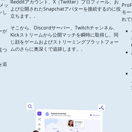
Redditアカウント、X（Twitter）プロフィール、お
、メッ
Pr
よび公開されたSnapchatアバターを接続するのに役
ンし
モー
立ちます。.
れて
そこから、Discordサーバー、Twitchチャンネル、
ーが
Kickストリームから公開マッチを瞬時に取得し、同
じ顔をゲームおよびストリーミングプラットフォー
ムのさらに奥深くで追跡します。.
見つ
を追