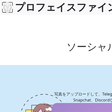
内
プロフェイスファイ
容
を
ス
キ
ッ
プ
ソーシャ
写真をアップロードして、Telegram、Q
Snapchat、Di