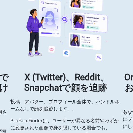
ィで
X (Twitter)、Reddit、
O
け
Snapchatで顔を追跡
投稿、アバター、プロフィール全体で、ハンドルネ
ームなしで顔を追跡します。.
用さ
あな
にプ
ProFaceFinderは、ユーザーが異なる名前やわずか
にし
に変更された画像で身を隠している場合でも、
が頻