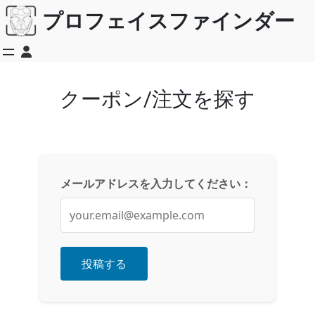
内
プロフェイスファインダー
容
を
ス
キ
ッ
クーポン/注文を探す
プ
メールアドレスを入力してください：
投稿する