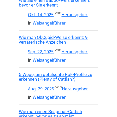
Wie Sie einen Badoo-Wels erkennen,
bevor er Sie erkennt
-
von
Okt. 14, 2025
Herausgeber
in
Welsangelführer
Wie man OkCupid-Welse erkennt: 9
verräterische Anzeichen
-
von
Sep. 22, 2025
Herausgeber
in
Welsangelführer
5 Wege, um gefälschte PoF-Profile zu
erkennen (Plenty of Catfish?)
-
von
Aug. 29, 2025
Herausgeber
in
Welsangelführer
Wie man einen Snapchat-Catfish
erkennt, bevor es zu spät ist