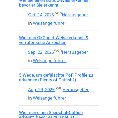
Wie Sie einen Badoo-Wels erkennen,
bevor er Sie erkennt
-
von
Okt. 14, 2025
Herausgeber
in
Welsangelführer
Wie man OkCupid-Welse erkennt: 9
verräterische Anzeichen
-
von
Sep. 22, 2025
Herausgeber
in
Welsangelführer
5 Wege, um gefälschte PoF-Profile zu
erkennen (Plenty of Catfish?)
-
von
Aug. 29, 2025
Herausgeber
in
Welsangelführer
Wie man einen Snapchat-Catfish
erkennt, bevor es zu spät ist