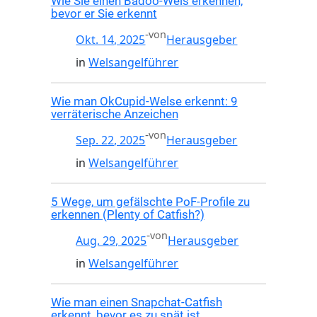
Wie Sie einen Badoo-Wels erkennen,
bevor er Sie erkennt
-
von
Okt. 14, 2025
Herausgeber
in
Welsangelführer
Wie man OkCupid-Welse erkennt: 9
verräterische Anzeichen
-
von
Sep. 22, 2025
Herausgeber
in
Welsangelführer
5 Wege, um gefälschte PoF-Profile zu
erkennen (Plenty of Catfish?)
-
von
Aug. 29, 2025
Herausgeber
in
Welsangelführer
Wie man einen Snapchat-Catfish
erkennt, bevor es zu spät ist