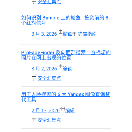
于
安全汇集点
如何识别 Bumble 上的鲶鱼--投资前的 8
个红旗信号
-
由
3 月 3, 2026
编辑
于
钓猫指南
ProFaceFinder 反向面部搜索：查找您的
照片在网上出现的位置
-
由
3 月 2, 2026
编辑
于
安全汇集点
用于人脸搜索的 6 大 Yandex 图像查询替
代工具
-
由
2 月 13, 2026
编辑
于
安全汇集点