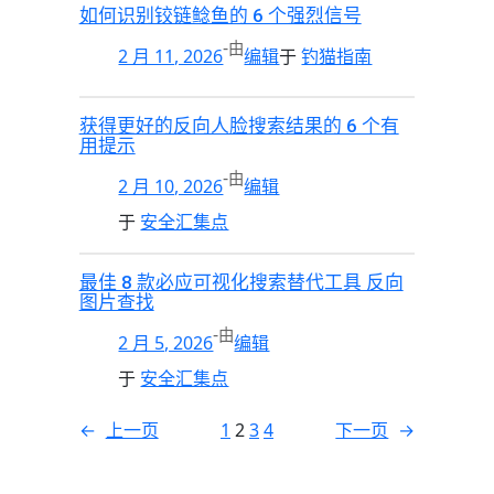
如何识别铰链鲶鱼的 6 个强烈信号
-
由
2 月 11, 2026
编辑
于
钓猫指南
获得更好的反向人脸搜索结果的 6 个有
用提示
-
由
2 月 10, 2026
编辑
于
安全汇集点
最佳 8 款必应可视化搜索替代工具 反向
图片查找
-
由
2 月 5, 2026
编辑
于
安全汇集点
←
上一页
1
2
3
4
下一页
→