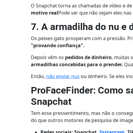
O Snapchat torna as chamadas de vídeo e de v
motivo real
Pode ser que não sejam eles nas 
7. A armadilha do nu e 
Os peixes-gato prosperam com a pressão. Pr
"provando confiança".
Depois vêm os
pedidos de dinheiro
, muitas 
armadilhas concebidas para o prender.
Qua
Então,
não enviar nus
ou dinheiro. Se eles in
ProFaceFinder: Como sa
Snapchat
Tem esse pressentimento, mas não o conseg
do que outros motores de pesquisa de imagens
Redes sociais: Snapchat,
Instagram
, T