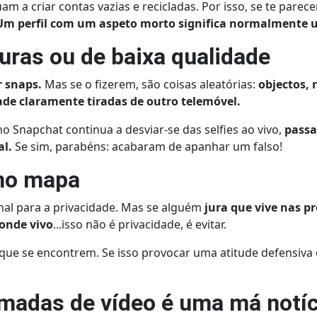
am a criar contas vazias e recicladas. Por isso, se te parec
Um perfil com um aspeto morto significa normalmente um
curas ou de baixa qualidade
 snaps.
Mas se o fizerem, são coisas aleatórias:
objectos, 
ade claramente tiradas de outro telemóvel.
o Snapchat continua a desviar-se das selfies ao vivo,
passa
al.
Se sim, parabéns: acabaram de apanhar um falso!
 no mapa
mal para a privacidade. Mas se alguém
jura que vive nas p
"onde vivo
...isso não é privacidade, é evitar.
 que se encontrem. Se isso provocar uma atitude defensiva
amadas de vídeo é uma má notí