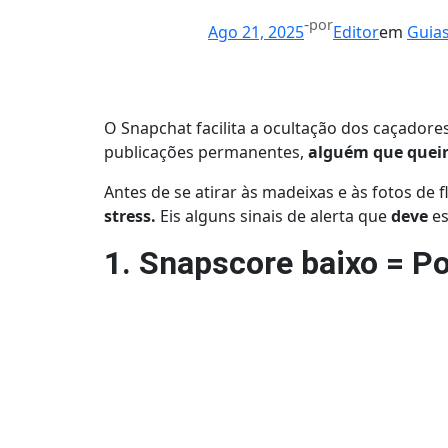
-
por
Ago 21, 2025
Editor
em
Guias
O Snapchat facilita a ocultação dos caçado
publicações permanentes,
alguém que queir
Antes de se atirar às madeixas e às fotos de fli
stress.
Eis alguns sinais de alerta que
deve
es
1. Snapscore baixo = Po