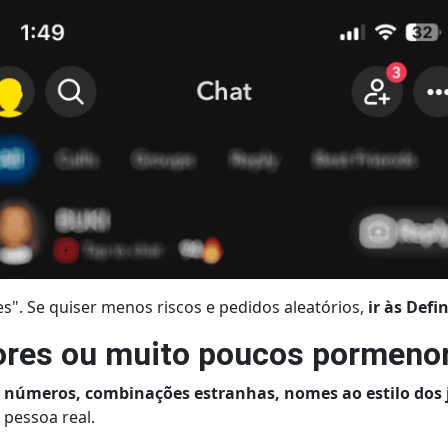
hes". Se quiser menos riscos e pedidos aleatórios,
ir às Defi
res ou muito poucos pormeno
 números, combinações estranhas, nomes ao estilo dos
 pessoa real.