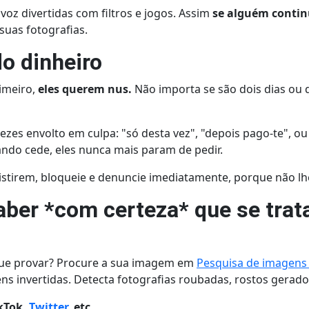
oz divertidas com filtros e jogos. Assim
se alguém contin
suas fotografias.
do dinheiro
imeiro,
eles querem nus.
Não importa se são dois dias ou 
vezes envolto em culpa: "só desta vez", "depois pago-te", 
ndo cede, eles nunca mais param de pedir.
sistirem, bloqueie e denuncie imediatamente, porque não l
ber *com certeza* que se trat
ue provar? Procure a sua imagem em
Pesquisa de imagens 
 invertidas. Detecta fotografias roubadas, rostos gerados
ikTok,
Twitter
, etc.