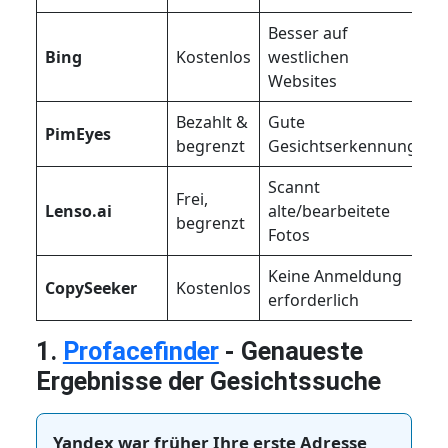
Besser auf
E
Bing
Kostenlos
westlichen
G
Websites
Bezahlt &
Gute
K
PimEyes
begrenzt
Gesichtserkennung
Z
Scannt
Frei,
D
Lenso.ai
alte/bearbeitete
begrenzt
i
Fotos
Keine Anmeldung
O
CopySeeker
Kostenlos
erforderlich
G
1.
Profacefinder
- Genaueste
Ergebnisse der Gesichtssuche
Yandex war früher Ihre erste Adresse