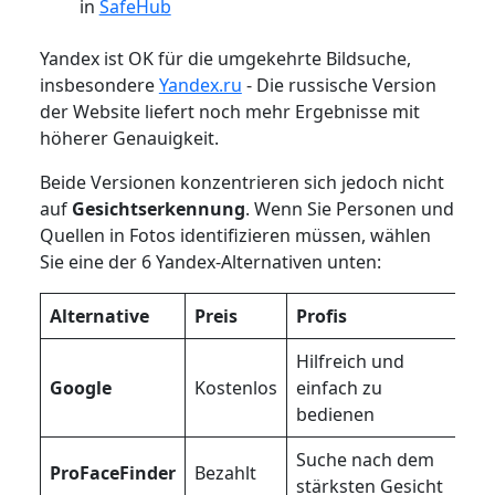
in
SafeHub
Yandex ist OK für die umgekehrte Bildsuche,
insbesondere
Yandex.ru
- Die russische Version
der Website liefert noch mehr Ergebnisse mit
höherer Genauigkeit.
Beide Versionen konzentrieren sich jedoch nicht
auf
Gesichtserkennung
. Wenn Sie Personen und
Quellen in Fotos identifizieren müssen, wählen
Sie eine der 6 Yandex-Alternativen unten:
Alternative
Preis
Profis
N
Hilfreich und
S
Google
Kostenlos
einfach zu
G
bedienen
Suche nach dem
K
ProFaceFinder
Bezahlt
stärksten Gesicht
P